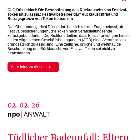
OLG Düsseldorf: Die Beschränkung des Rücktauschs von Festival-
Token ist zulässig.;
Festi­val­be­treiber darf Rücktauschfrist und
Betragsgrenze von Token festsetzen
Das Oberlan­des­gericht Düsseldorf hat sich mit der Frage befasst, ob
Festi­val­be­sucher ungenutzte Token nach Veran­stal­tungsende
zurückgeben dürfen. Die Richter urteilten, dass Einschränkungen hierzu
in den Allgemeinen Geschäfts­be­din­gungen (AGB) eines Veranstalters
grundsätzlich zulässig sind. Eine zeitliche, örtliche und wertmäßige
Beschränkung des Rücktauschs von Festival-Token sei nicht zu
beanstanden.
Mehr Infos zu diesem Urteil
02. 02. 26
npo
|
ANWALT
Tödlicher Badeunfall: Eltern