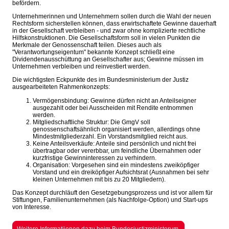
befördern.
Unternehmerinnen und Unternehmern sollen durch die Wahl der neuen
Rechtsform sicherstellen können, dass erwirtschaftete Gewinne dauerhaft
in der Gesellschaft verbleiben - und zwar ohne komplizierte rechtliche
Hilfskonstruktionen. Die Gesellschaftsform soll in vielen Punkten die
Merkmale der Genossenschaft teilen. Dieses auch als
"Verantwortungseigentum" bekannte Konzept schließt eine
Dividendenausschüttung an Gesellschafter aus; Gewinne müssen im
Unternehmen verbleiben und reinvestiert werden.
Die wichtigsten Eckpunkte des im Bundesministerium der Justiz
ausgearbeiteten Rahmenkonzepts:
Vermögensbindung: Gewinne dürfen nicht an Anteilseigner
ausgezahlt oder bei Ausscheiden mit Rendite entnommen
werden.
Mitgliedschaftliche Struktur: Die GmgV soll
genossenschaftsähnlich organisiert werden, allerdings ohne
Mindestmitgliederzahl. Ein Vorstandsmitglied reicht aus.
Keine Anteilsverkäufe: Anteile sind persönlich und nicht frei
übertragbar oder vererbbar, um feindliche Übernahmen oder
kurzfristige Gewinninteressen zu verhindern.
Organisation: Vorgesehen sind ein mindestens zweiköpfiger
Vorstand und ein dreiköpfiger Aufsichtsrat (Ausnahmen bei sehr
kleinen Unternehmen mit bis zu 20 Mitgliedern).
Das Konzept durchläuft den Gesetzgebungsprozess und ist vor allem für
Stiftungen, Familienunternehmen (als Nachfolge-Option) und Start-ups
von Interesse.