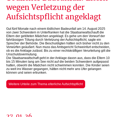
wegen Verletzung der
Aufsichtspflicht angeklagt
Gut fünf Monate nach einem tödlichen Badeunfall am 14. August 2025
von zwei Schwestern in Unterfranken hat die Staatsanwaltschauft die
Eltern der getöteten Mädchen angeklagt. Es gehe um den Vorwurf der
fahrlässigen Tötung durch Verletzung der Aufsichtspflicht, sagte ein
Sprecher der Behörde. Die Beschuldigten hätten sich bisher nicht zu den
Vorwürfen geäußert. Nun muss das Amtsgericht Schweinfurt entscheiden,
ob es die Anklage zulässt. Bis zu einer rechtskräftigen Verurteilung gilt die
Unschuldsvermutung.
Die Staatsanwaltschaft geht in der Anklage davon aus, dass die Eltern 10
bis 15 Minuten lang am See nicht auf die beiden Schwestern aufgepasst
hatten, obwohl die Mädchen nicht schwimmen konnten. Die Kinder seien
zu weit ins Wasser gegangen, hätten nicht mehr ans Ufer gelangen
können und seien ertrunken.
Weitere Urteile zum Thema elterliche Aufsichtspflicht
27. 01. 26